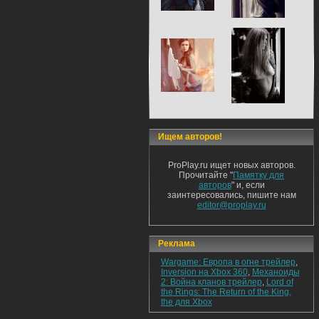
Ищем авторов!
ProPlay.ru ищет новых авторов.
Прочитайте "
Памятку для
авторов
" и, если
заинтересовались, пишите нам
editor@proplay.ru
Реклама
Wargame: Европа в огне трейлер
,
Inversion на Xbox 360
,
Механоиды
2: Война кланов трейлер
,
Lord of
the Rings: The Return of the King,
the для Xbox