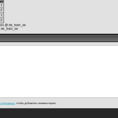
О
3
0
3
0
.pro @ de_train_se
 de_train_se
стрированы
, чтобы добавлять комментарии.