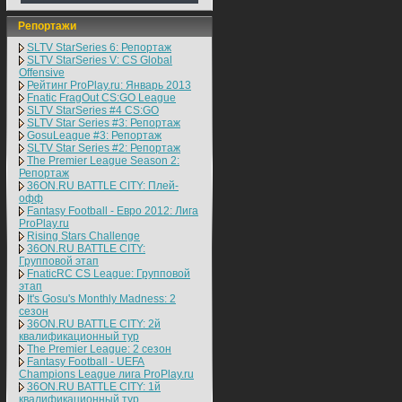
Репортажи
SLTV StarSeries 6: Репортаж
SLTV StarSeries V: CS Global
Offensive
Рейтинг ProPlay.ru: Январь 2013
Fnatic FragOut CS:GO League
SLTV StarSeries #4 CS:GO
SLTV Star Series #3: Репортаж
GosuLeague #3: Репортаж
SLTV Star Series #2: Репортаж
The Premier League Season 2:
Репортаж
36ON.RU BATTLE CITY: Плей-
офф
Fantasy Football - Евро 2012: Лига
ProPlay.ru
Rising Stars Challenge
36ON.RU BATTLE CITY:
Групповой этап
FnaticRC CS League: Групповой
этап
It's Gosu's Monthly Madness: 2
сезон
36ON.RU BATTLE CITY: 2й
квалификационный тур
The Premier League: 2 cезон
Fantasy Football - UEFA
Champions League лига ProPlay.ru
36ON.RU BATTLE CITY: 1й
квалификационный тур