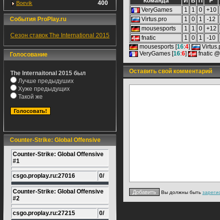
Команда
И
В
П
Р
400
Boevik
VeryGames
1
1
0
+10
События ProPlay.ru
Virtus.pro
1
0
1
-12
mousesports
1
1
0
+12
Сезон ставок The International 2015
fnatic
1
0
1
-10
mousesports [
16
:
4
]
Virtus
VeryGames [
16
:
6
]
fnatic @
Голосование
Оставить свой комментарий
The Internaitonal 2015 был
Лучше предыдуших
Хуже предыдущих
Такой же
Counter-Strike: Global Offensive
Counter-Strike: Global Offensive
#1
csgo.proplay.ru:27016
0/
Counter-Strike: Global Offensive
Вы должны быть
зареги
#2
csgo.proplay.ru:27215
0/