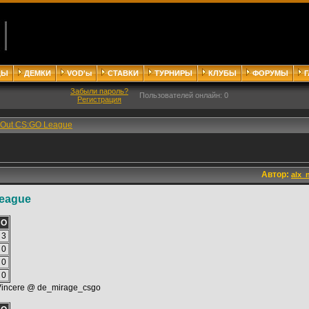
ДЫ
ДЕМКИ
VOD'ы
СТАВКИ
ТУРНИРЫ
КЛУБЫ
ФОРУМЫ
Забыли пароль?
Пользователей онлайн: 0
Регистрация
agOut CS:GO League
Автор:
alx_
League
О
3
0
0
0
Vincere @ de_mirage_csgo