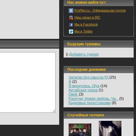
Нас можно найти тут:
ProPlay.ru - Официальная группа
Наш канал в IRC
Мы в Facebook
Мы в Twitter
Будущие турниры
Добавить турнир
Последние дневники
Записки без смысла [5]
(25)
Ф
(2)
Я вернулась. Olya
(14)
Китайская улица
(1)
Окей.
(3)
Ранетки: Новая любовь. Ча...
(5)
Кадровые перестановки
(8)
Случайные галереи