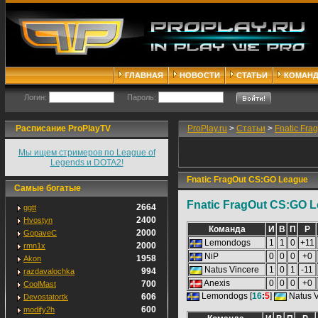
ГЛАВНАЯ
НОВОСТИ
СТАТЬИ
КОМАН
Логин:
Пароль:
Расписание ProPlayTV
ProPlay.ru
>
Статьи
>
Fnatic Fr
Мы ищем стримеров по League of
Legends и DOTA2!
Fnatic FragOut CS:GO League
Самые богатые
Fnatic FragOut CS:GO 
2664
ggtt
2400
Hvostyn
Команда
И
В
П
Р
2000
GopaveC
Lemondogs
1
1
0
+11
2000
rmn1x
NiP
0
0
0
+0
1958
Akon
Natus Vincere
1
0
1
-11
994
razdavalochka
Anexis
0
0
0
+0
700
CoolMast
Lemondogs [
16
:
5
]
Natus 
606
Devostatortk
600
modify2h