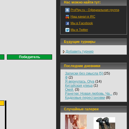
Нас можно найти тут:
ProPlay.ru - Официальная группа
Наш канал в IRC
Мы в Facebook
Мы в Twitter
Будущие турниры
Добавить турнир
Победитель
Последние дневники
Записки без смысла [5]
(25)
Ф
(2)
Я вернулась. Olya
(14)
Китайская улица
(1)
Окей.
(3)
Ранетки: Новая любовь. Ча...
(5)
Кадровые перестановки
(8)
Случайные галереи