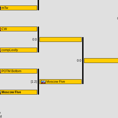
mTw
СW
0:0
compLexity
0:0
POTM Bottom
[1:2]
Moscow Five
Moscow Five
e
nd