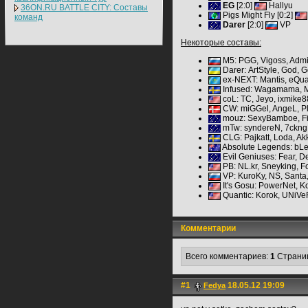
EG
[2:0]
Hallyu
36ON.RU BATTLE CITY: Составы
Pigs Might Fly [0:2]
команд
Darer
[2:0]
VP
Некоторые составы:
M5: PGG, Vigoss, Admi
Darer: ArtStyle, God, G
ex-NEXT: Mantis, eQual
Infused: Wagamama, Mi
coL: TC, Jeyo, ixmi
CW: miGGel, AngeL, P
mouz: SexyBamboe, Fire
mTw: syndereN, 7ckngM
CLG: Pajkatt, Loda, Akk
Absolute Legends: bL
Evil Geniuses: Fear, 
PB: NL.kr, Sneyking, F
VP: KuroKy, NS, Santa
It's Gosu: PowerNet, K
Quantic: Korok, UNiVe
Комментарии
Всего комментариев:
1
Страни
#1
18.05.12 19:09
Fedya