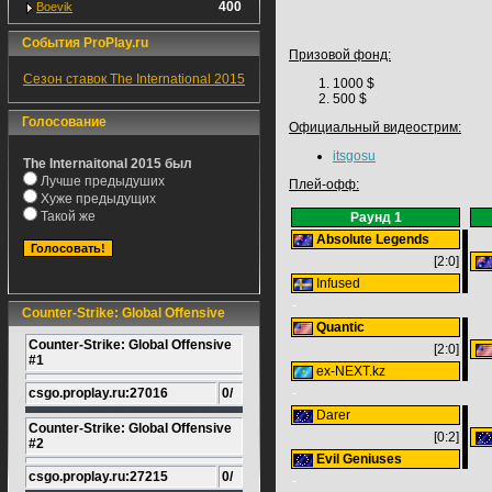
400
Boevik
События ProPlay.ru
Призовой фонд:
Сезон ставок The International 2015
1000 $
500 $
Голосование
Официальный видеострим:
itsgosu
The Internaitonal 2015 был
Лучше предыдуших
Плей-офф:
Хуже предыдущих
Такой же
Раунд 1
Absolute Legends
[2:0]
Infused
-
Counter-Strike: Global Offensive
Quantic
Counter-Strike: Global Offensive
[2:0]
#1
ex-NEXT.kz
csgo.proplay.ru:27016
0/
-
Darer
Counter-Strike: Global Offensive
[0:2]
#2
Evil Geniuses
csgo.proplay.ru:27215
0/
-