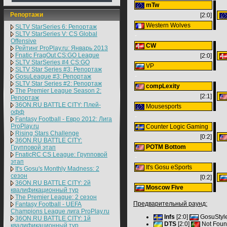
mTw
Репортажи
[2:0]
Western Wolves
SLTV StarSeries 6: Репортаж
SLTV StarSeries V: CS Global
-
Offensive
СW
Рейтинг ProPlay.ru: Январь 2013
Fnatic FragOut CS:GO League
[2:0]
SLTV StarSeries #4 CS:GO
VP
SLTV Star Series #3: Репортаж
-
GosuLeague #3: Репортаж
SLTV Star Series #2: Репортаж
compLexity
The Premier League Season 2:
[2:1]
Репортаж
36ON.RU BATTLE CITY: Плей-
Mousesports
офф
-
Fantasy Football - Евро 2012: Лига
ProPlay.ru
Counter Logic Gaming
Rising Stars Challenge
[0:2]
36ON.RU BATTLE CITY:
POTM Bottom
Групповой этап
FnaticRC CS League: Групповой
-
этап
It's Gosu eSports
It's Gosu's Monthly Madness: 2
сезон
[0:2]
36ON.RU BATTLE CITY: 2й
Moscow Five
квалификационный тур
The Premier League: 2 cезон
Предварительный раунд:
Fantasy Football - UEFA
Champions League лига ProPlay.ru
Infs
[2:0]
GosuStyl
36ON.RU BATTLE CITY: 1й
DTS
[2:0]
Not Fou
квалификационный тур