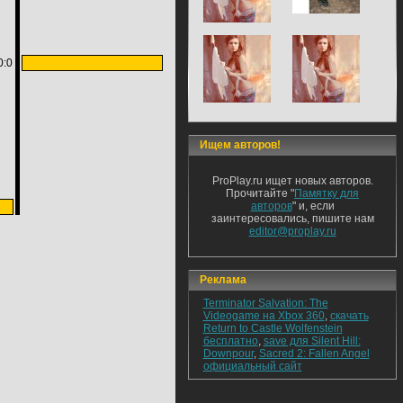
0:0
Ищем авторов!
ProPlay.ru ищет новых авторов.
Прочитайте "
Памятку для
авторов
" и, если
заинтересовались, пишите нам
editor@proplay.ru
Реклама
Terminator Salvation: The
Videogame на Xbox 360
,
скачать
Return to Castle Wolfenstein
бесплатно
,
save для Silent Hill:
Downpour
,
Sacred 2: Fallen Angel
официальный сайт