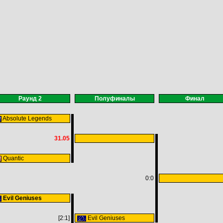
Раунд 2
Полуфиналы
Финал
Absolute Legends
31.05
Quantic
0:0
Evil Geniuses
[2:1]
Evil Geniuses