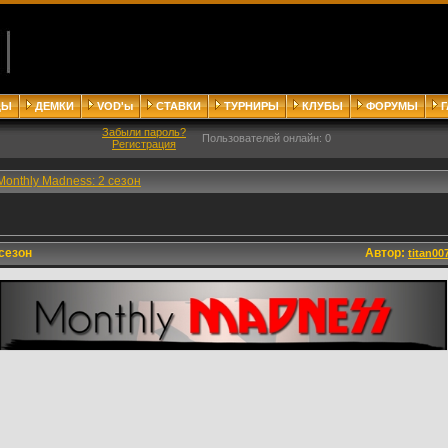
ДЫ
ДЕМКИ
VOD'ы
СТАВКИ
ТУРНИРЫ
КЛУБЫ
ФОРУМЫ
Забыли пароль?
Пользователей онлайн: 0
Регистрация
s Monthly Madness: 2 сезон
 сезон
Автор:
titan00