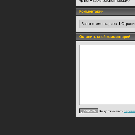
vp net v setke, zachem sostav?
Комментарии
Всего комментариев:
1
Страни
Оставить свой комментарий
Вы должны быть
зареги