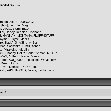
POTM Bottom
ration, Silent, Bl00DAnGeL
o[blin], Funn1ik, Mag~
, LuCky, St0rm, Black^
ni, Doney, Reesion, Fishbone
ke88, HANNAH_MONTANA, FLUFFNSTUFF
laymatE, Ryze, MaNia-
, Black^, SingSing, twiSta
ad, Sockshka, Funzii, Kebap
e, Mirakel, smulgullig
eeK, Snoopy, GoDz, Godot, Shatan, MusiCa
DeMoN, Bulba,Universe, Maelk
ogged, AUi_2000, Tidesoftime, Waytosexy
, Dread, AZEN
oreya-, Demise, 1437, Celdur
RsE, PAINTITGOLD, Solara, Lasthitmagic
цы:
1