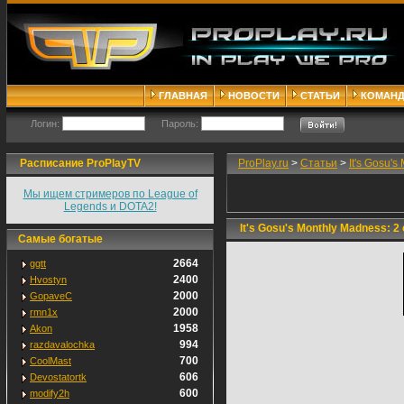
ГЛАВНАЯ
НОВОСТИ
СТАТЬИ
КОМАН
Логин:
Пароль:
Расписание ProPlayTV
ProPlay.ru
>
Статьи
>
It's Gosu'
Мы ищем стримеров по League of
Legends и DOTA2!
It's Gosu's Monthly Madness: 2
Самые богатые
2664
ggtt
2400
Hvostyn
2000
GopaveC
2000
rmn1x
1958
Akon
994
razdavalochka
700
CoolMast
606
Devostatortk
600
modify2h